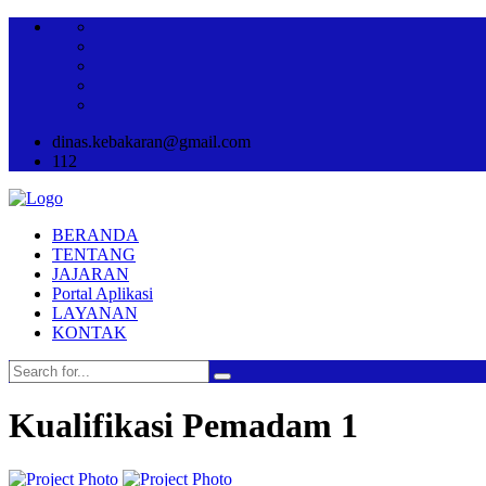
dinas.kebakaran@gmail.com
112
BERANDA
TENTANG
JAJARAN
Portal Aplikasi
LAYANAN
KONTAK
Kualifikasi Pemadam 1