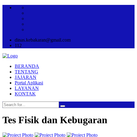
dinas.kebakaran@gmail.com
112
BERANDA
TENTANG
JAJARAN
Portal Aplikasi
LAYANAN
KONTAK
Tes Fisik dan Kebugaran